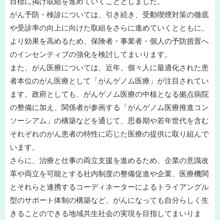
目標に掲げ取組を進めていくこととしました。
がん予防・検診については、引き続き、受動喫煙対策の徹底
や受診率の向上に向けた取組をさらに進めていくとともに、
より効果を高めるため、保険者・事業者・個人の予防措置へ
のインセンティブの強化を検討してまいります。
また、がん医療については、近年、個々人に最適化された患
者本位のがん医療として「がんゲノム医療」が注目されてい
ます。政府としても、がんゲノム医療の中核となる拠点病院
の整備に加え、関係者が参画する「がんゲノム医療推進コン
ソーシアム」の構築などを通じて、思春期や若年世代を含む
それぞれのがん患者の特性に応じた医療の提供に取り組んで
います。
さらに、治療と仕事の両立支援を進めるため、企業の意識改
革や両立を可能とする社内制度の整備促進や企業、医療機関
とそれらと連携するコーディネーターによるトライアングル
型のサポート体制の構築など、がんになっても自分らしく生
きることのできる地域共生社会の実現を目指してまいりま