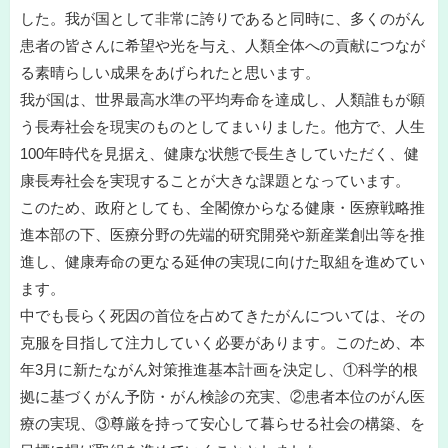
した。我が国として非常に誇りであると同時に、多くのがん
患者の皆さんに希望や光を与え、人類全体への貢献につなが
る素晴らしい成果をあげられたと思います。
我が国は、世界最高水準の平均寿命を達成し、人類誰もが願
う長寿社会を現実のものとしてまいりました。他方で、人生
100年時代を見据え、健康な状態で長生きしていただく、健
康長寿社会を実現することが大きな課題となっています。
このため、政府としても、全閣僚からなる健康・医療戦略推
進本部の下、医療分野の先端的研究開発や新産業創出等を推
進し、健康寿命の更なる延伸の実現に向けた取組を進めてい
ます。
中でも長らく死因の首位を占めてきたがんについては、その
克服を目指して注力していく必要があります。このため、本
年3月に新たながん対策推進基本計画を決定し、①科学的根
拠に基づくがん予防・がん検診の充実、②患者本位のがん医
療の実現、③尊厳を持って安心して暮らせる社会の構築、を