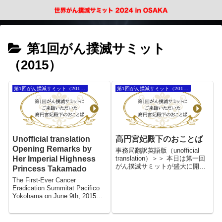
第1回がん撲滅サミット
（2015）
第1回がん撲滅サミット（2015）
第1回がん撲滅サミット（2015）
Unofficial translation
高円宮妃殿下のおことば
Opening Remarks by
事務局翻訳英語版（unofficial
Her Imperial Highness
translation）＞＞ 本日は第一回
がん撲滅サミットが盛大に開催
Princess Takamado
され、皆様とご一緒できますこ
The First-Ever Cancer
とを大変うれしく思います。 日
Eradication Summitat Pacifico
本では2人に1人ががんにかか
Yokohama on June 9th, 2015
り、3人に1人ががんで亡くな
Today I am profoundly honored
る...
to have...