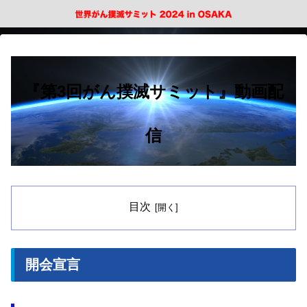
『第3回がん撲滅サミット』動画配
信
目次
開会宣言