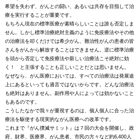
希望を失わず、がんとの闘い、あるいは共存を目指して治
療を実行することが重要です。
もちろん現在の標準医療が素晴らしいことは誰も否定しま
せん。しかし標準治療絶対主義のように免疫療法やその他
の治療法を叩くだけでは希少がん、難治性がんの患者の皆
さんをがんから解放することはできません。逆に標準治療
を頭から否定して免疫療法や新しい治療法こそ絶対に効
く！ と主張することも正しいことだとは思いません。
なぜなら、がん医療においては、すべての治療法は発展途
上にあるといっても過言ではないからです。どんな治療法
も絶対はありません。副作用や人によっては効かないこと
もあるのです。
こうしたなかで我々が重視するのは、個人個人に合った治
療法を駆使する現実的ながん医療への改革です。
これまで『がん撲滅サミット』は７回の大会を開催し、政
府、財界、医療界、がん患者、市民の方々など約6,400人