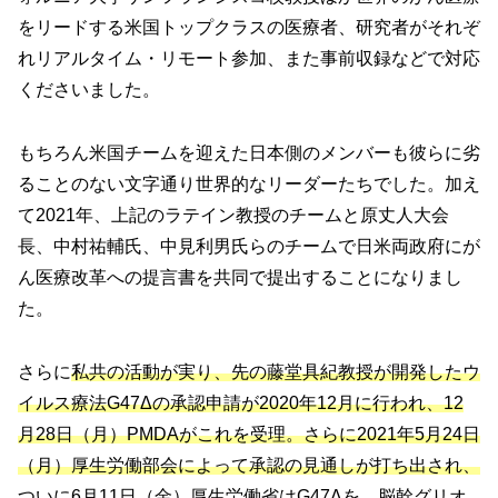
をリードする米国トップクラスの医療者、研究者がそれぞ
れリアルタイム・リモート参加、また事前収録などで対応
くださいました。
もちろん米国チームを迎えた日本側のメンバーも彼らに劣
ることのない文字通り世界的なリーダーたちでした。加え
て2021年、上記のラテイン教授のチームと原丈人大会
長、中村祐輔氏、中見利男氏らのチームで日米両政府にが
ん医療改革への提言書を共同で提出することになりまし
た。
さらに
私共の活動が実り、先の藤堂具紀教授が開発したウ
イルス療法G47Δの承認申請が2020年12月に行われ、12
月28日（月）PMDAがこれを受理。さらに2021年5月24日
（月）厚生労働部会によって承認の見通しが打ち出され、
ついに6月11日（金）厚生労働省はG47Δを、脳幹グリオ