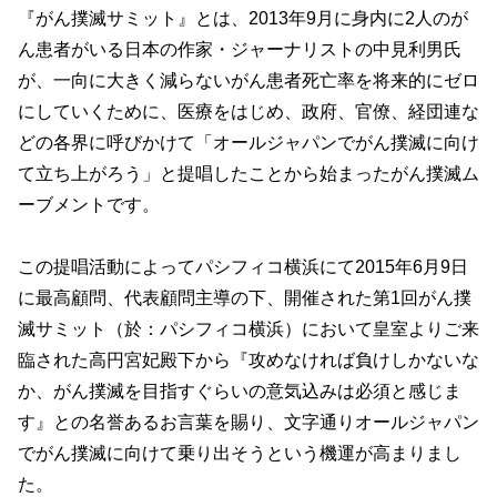
『がん撲滅サミット』とは、2013年9月に身内に2人のが
ん患者がいる日本の作家・ジャーナリストの中見利男氏
が、一向に大きく減らないがん患者死亡率を将来的にゼロ
にしていくために、医療をはじめ、政府、官僚、経団連な
どの各界に呼びかけて「オールジャパンでがん撲滅に向け
て立ち上がろう」と提唱したことから始まったがん撲滅ム
ーブメントです。
この提唱活動によってパシフィコ横浜にて2015年6月9日
に最高顧問、代表顧問主導の下、開催された第1回がん撲
滅サミット（於：パシフィコ横浜）において皇室よりご来
臨された高円宮妃殿下から『攻めなければ負けしかないな
か、がん撲滅を目指すぐらいの意気込みは必須と感じま
す』との名誉あるお言葉を賜り、文字通りオールジャパン
でがん撲滅に向けて乗り出そうという機運が高まりまし
た。