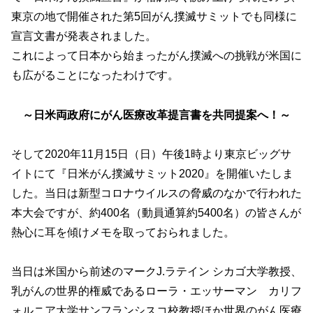
東京の地で開催された第5回がん撲滅サミットでも同様に
宣言文書が発表されました。
これによって日本から始まったがん撲滅への挑戦が米国に
も広がることになったわけです。
～日米両政府にがん医療改革提言書を共同提案へ！～
そして2020年11月15日（日）午後1時より東京ビッグサ
イトにて『日米がん撲滅サミット2020』を開催いたしま
した。当日は新型コロナウイルスの脅威のなかで行われた
本大会ですが、約400名（動員通算約5400名）の皆さんが
熱心に耳を傾けメモを取っておられました。
当日は米国から前述のマークJ.ラテイン シカゴ大学教授、
乳がんの世界的権威であるローラ・エッサーマン カリフ
ォルニア大学サンフランシスコ校教授ほか世界のがん医療