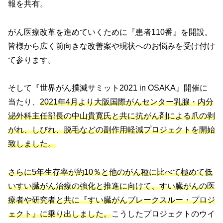
報を共有。
がん医療改革を進めていくために『患者110番』を開設。
皆様から広く前向きな改善案や現状へのお悩みを受け付け
て参ります。
そして『世界がん撲滅サミット2021 in OSAKA』開催に
当たり、
2021年4月より大阪国際がんセンター乳腺・内分
泌外科主任部長の中山貴寛氏と共に抗がん剤による爪の剥
がれ、しびれ、脱毛などの副作用軽減プロジェクトを開始
致しました。
さらに5年生存率が約10％と他のがん種に比べて極めて低
いすい臓がん治療の強化と推進に向けて、すい臓がんの医
療者や研究者と共に『すい臓がんブレークスルー・プロジ
ェクト』に乗り出しました。
こうしたプロジェクトのウイ