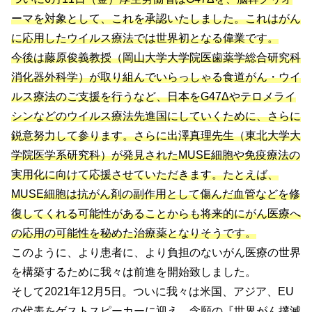
ーマを対象として、これを承認いたしました。これはがん
に応用したウイルス療法では世界初となる偉業です。
今後は藤原俊義教授（岡山大学大学院医歯薬学総合研究科
消化器外科学）が取り組んでいらっしゃる食道がん・ウイ
ルス療法のご支援を行うなど、日本をG47Δやテロメライ
シンなどのウイルス療法先進国にしていくために、さらに
鋭意努力して参ります。さらに出澤真理先生（東北大学大
学院医学系研究科）が発見されたMUSE細胞や免疫療法の
実用化に向けて応援させていただきます。たとえば、
MUSE細胞は抗がん剤の副作用として傷んだ血管などを修
復してくれる可能性があることからも将来的にがん医療へ
の応用の可能性を秘めた治療薬となりそうです。
このように、より患者に、より負担のないがん医療の世界
を構築するために我々は前進を開始致しました。
そして2021年12月5日。ついに我々は米国、アジア、EU
の代表をゲストスピーカーに迎え、念願の『世界がん撲滅