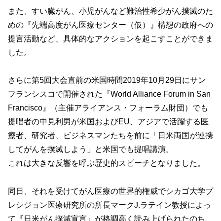
また、すい臓がん、小児がんなど難治性希少がん撲滅のた
めの『先端高度がん医療センター（仮）』構想の政府への
提言活動など、具体的なアクションを起こすことができま
した。
さらに第5回大会直前の米国時間2019年10月29日にサン
フランシスコで開催された『World Alliance Forum in San
Francisco』（主催アライアンス・フォーラム財団）でも
提唱者の中見利男が米国およびEU、アジアで活躍する医
療者、研究者、ビジネスマンたちを前に「日米両国が連携
してがんを撲滅しよう」と米国でも提唱講演。
これは大きな反響を呼ぶ歴史的スピーチとなりました。
同日、それを受けてがん医療の世界的権威でシカゴ大学プ
レシジョン医療研究所の所長マークJ.ラテイン教授によっ
て『日米がん撲滅宣言』が格調高く読み上げられたのち、