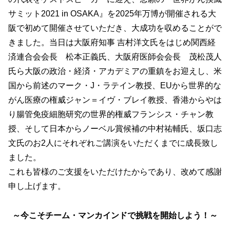
サミット2021 in OSAKA』を2025年万博が開催される大
阪で初めて開催させていただき、大成功を収めることがで
きました。当日は大阪府知事 吉村洋文氏をはじめ関西経
済連合会会長 松本正義氏、大阪府医師会会長 茂松茂人
氏ら大阪の政治・経済・アカデミアの重鎮をお迎えし、米
国から前述のマーク・J・ラテイン教授、EUから世界的な
がん医療の権威ジャン＝イヴ・ブレイ教授、香港からやは
り腸管免疫細胞研究の世界的権威フランシス・チャン教
授、そして日本からノーベル賞候補の中村祐輔氏、坂口志
文氏のお2人にそれぞれご講演をいただくまでに成長致し
ました。
これも皆様のご支援をいただけたからであり、改めて感謝
申し上げます。
～今こそチーム・マンカインドで挑戦を開始しよう！～