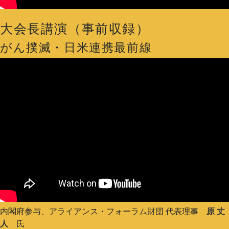
大会長講演（事前収録）
がん撲滅・日米連携最前線
内閣府参与、アライアンス・フォーラム財団 代表理事
原 丈
人
氏