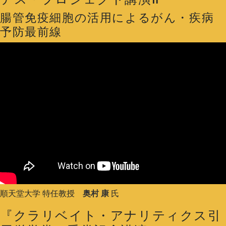
腸管免疫細胞の活用によるがん・疾病
予防最前線
順天堂大学 特任教授
奥村 康
氏
『クラリベイト・アナリティクス引