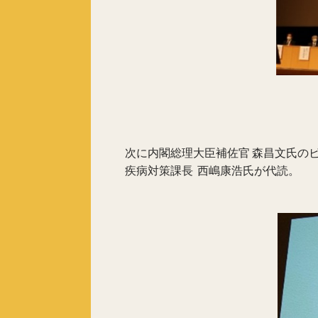
次に内閣総理大臣補佐官 森昌文氏の
疾病対策課長 西嶋康浩氏が代読。