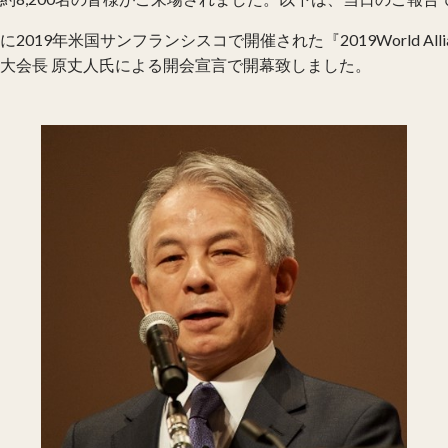
米国サンフランシスコで開催された『2019World Alliance For
大会長 原丈人氏による開会宣言で開幕致しました。