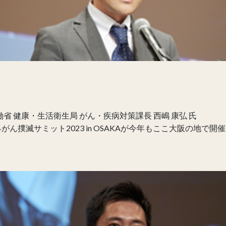
省 健康・生活衛生局 がん・疾病対策課長 西嶋 康弘 氏
がん撲滅サミット2023 in OSAKAが今年もここ大阪の地で