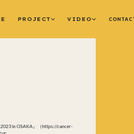
LE
PROJECT
VIDEO
CONTAC
AKA』（https://cancer-
です。