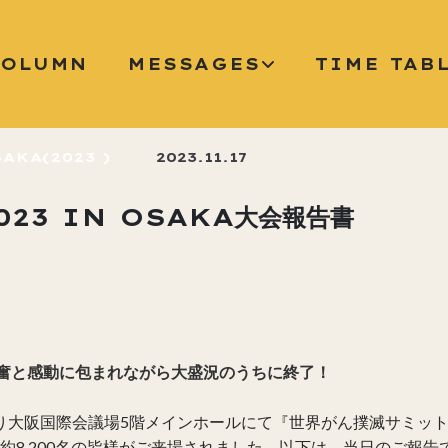
COLUMN
MESSAGES
TIME TAB
AKA(2023 )
2023.11.17
23 IN OSAKA大会報告書
興奮と感動に包まれながら大盛況のうちに終了！
阪国際会議場5階メインホールにて『世界がん撲滅サミット2023 in OS
通算約8,200名の皆様がご来場されました。以下は、当日のご報告